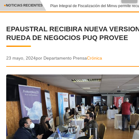
●
NOTICIAS RECIENTES
Plan Integral de Fiscalización del Minvu permite recu
CRÓNICA
EPAUSTRAL RECIBIRA NUEVA VERSION
✕
DEPORTES
RUEDA DE NEGOCIOS PUQ PROVEE
ENTRETENIMIENTO Y CULTURA
POLICIAL
23 mayo, 2024
por Departamento Prensa
Crónica
POLÍTICA
AUDIOS
VIDEOS
GALERIA DE FOTOS
APP MÓVIL