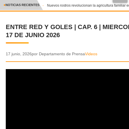
NOTICIAS RECIENTES
Nuevos rostros revolucionan la agricultura familiar e
CRÓNICA
ENTRE RED Y GOLES | CAP. 6 | MIERC
✕
DEPORTES
17 DE JUNIO 2026
ENTRETENIMIENTO Y CULTURA
POLICIAL
17 junio, 2026
por Departamento de Prensa
Videos
POLÍTICA
AUDIOS
VIDEOS
GALERIA DE FOTOS
APP MÓVIL