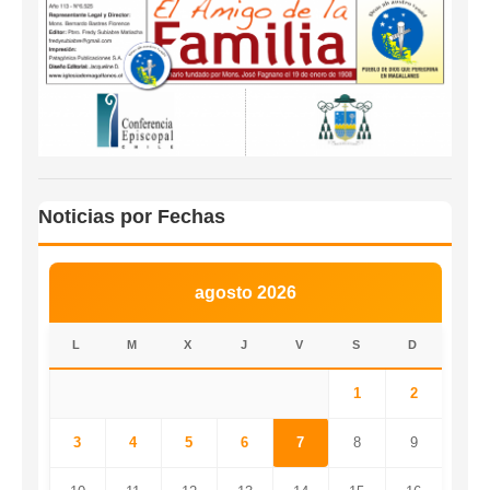
Noticias por Fechas
agosto 2026
L
M
X
J
V
S
D
1
2
3
4
5
6
7
8
9