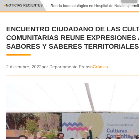
●
NOTICIAS RECIENTES
Ronda traumatológica en Hospital de Natales permitió
CRÓNICA
ENCUENTRO CIUDADANO DE LAS CUL
✕
DEPORTES
COMUNITARIAS REUNE EXPRESIONES 
ENTRETENIMIENTO Y CULTURA
SABORES Y SABERES TERRITORIALES
POLICIAL
2 diciembre, 2022
por Departamento Prensa
Crónica
POLÍTICA
AUDIOS
VIDEOS
GALERIA DE FOTOS
APP MÓVIL