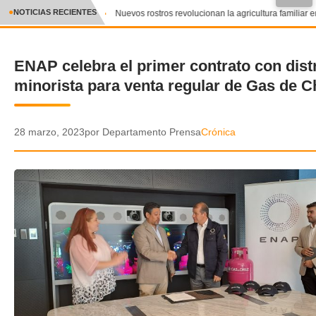
NOTICIAS RECIENTES
Nuevos rostros revolucionan la agricultura familiar e
CRÓNICA
ENAP celebra el primer contrato con dist
✕
DEPORTES
minorista para venta regular de Gas de C
ENTRETENIMIENTO Y CULTURA
POLICIAL
28 marzo, 2023
por Departamento Prensa
Crónica
POLÍTICA
AUDIOS
VIDEOS
GALERIA DE FOTOS
APP MÓVIL