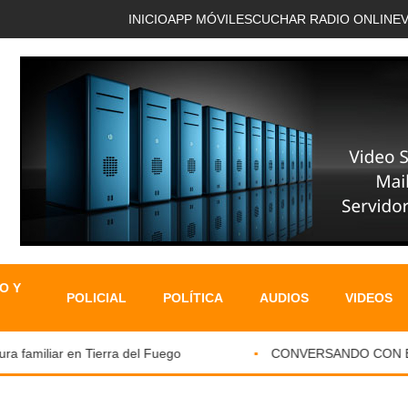
INICIO
APP MÓVIL
ESCUCHAR RADIO ONLINE
O Y
POLICIAL
POLÍTICA
AUDIOS
VIDEOS
 familiar en Tierra del Fuego
CONVERSANDO CON EL PA