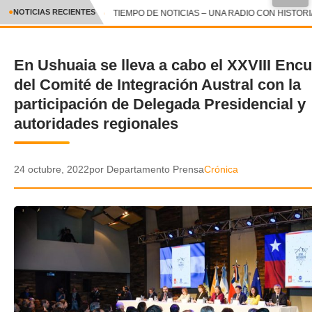
●
NOTICIAS RECIENTES
TIEMPO DE NOTICIAS – UNA RADIO CON HISTORIA 
CRÓNICA
En Ushuaia se lleva a cabo el XXVIII Enc
✕
DEPORTES
del Comité de Integración Austral con la
ENTRETENIMIENTO Y CULTURA
participación de Delegada Presidencial y
autoridades regionales
POLICIAL
POLÍTICA
24 octubre, 2022
por Departamento Prensa
Crónica
AUDIOS
VIDEOS
GALERIA DE FOTOS
APP MÓVIL