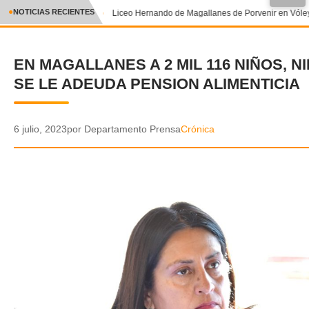
●
NOTICIAS RECIENTES
Liceo Hernando de Magallanes de Porvenir en Vóley
CRÓNICA
EN MAGALLANES A 2 MIL 116 NIÑOS, N
✕
DEPORTES
SE LE ADEUDA PENSION ALIMENTICIA
ENTRETENIMIENTO Y CULTURA
POLICIAL
6 julio, 2023
por Departamento Prensa
Crónica
POLÍTICA
AUDIOS
VIDEOS
GALERIA DE FOTOS
APP MÓVIL