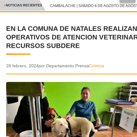
●
NOTICIAS RECIENTES
CAMBALACHE | SABADO 8 DE AGOSTO DE AGOSTO
CRÓNICA
EN LA COMUNA DE NATALES REALIZA
✕
DEPORTES
OPERATIVOS DE ATENCION VETERINAR
ENTRETENIMIENTO Y CULTURA
RECURSOS SUBDERE
POLICIAL
28 febrero, 2024
por Departamento Prensa
Crónica
POLÍTICA
AUDIOS
VIDEOS
GALERIA DE FOTOS
APP MÓVIL