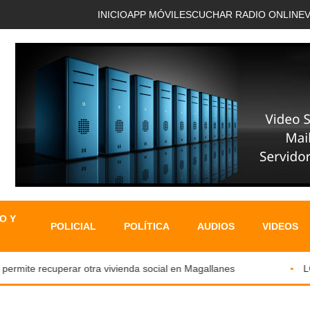
INICIO
APP MÓVIL
ESCUCHAR RADIO ONLINE
O Y
POLICIAL
POLÍTICA
AUDIOS
VIDEOS
rmite recuperar otra vivienda social en Magallanes
LOS 