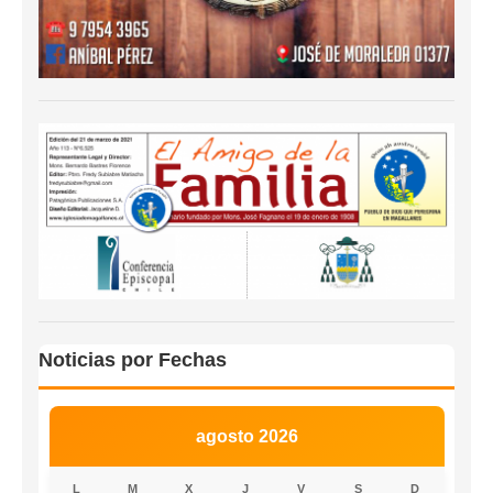
Noticias por Fechas
agosto 2026
L
M
X
J
V
S
D