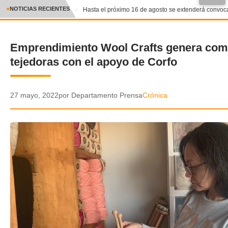
●
NOTICIAS RECIENTES
Hasta el próximo 16 de agosto se extenderá convocato
CRÓNICA
Emprendimiento Wool Crafts genera com
✕
DEPORTES
tejedoras con el apoyo de Corfo
ENTRETENIMIENTO Y CULTURA
POLICIAL
27 mayo, 2022
por Departamento Prensa
Crónica
POLÍTICA
AUDIOS
VIDEOS
GALERIA DE FOTOS
APP MÓVIL