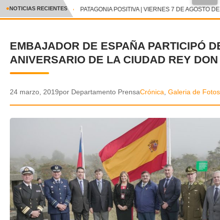
●
NOTICIAS RECIENTES
PATAGONIA POSITIVA | VIERNES 7 DE AGOSTO DE 
CRÓNICA
EMBAJADOR DE ESPAÑA PARTICIPÓ D
✕
DEPORTES
ANIVERSARIO DE LA CIUDAD REY DON
ENTRETENIMIENTO Y CULTURA
POLICIAL
24 marzo, 2019
por Departamento Prensa
Crónica
,
Galeria de Fotos
POLÍTICA
AUDIOS
VIDEOS
GALERIA DE FOTOS
APP MÓVIL