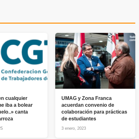
en cualquier
UMAG y Zona Franca
e iba a bolear
acuerdan convenio de
uelo..» canta
colaboración para prácticas
arroza
de estudiantes
25
3 enero, 2023