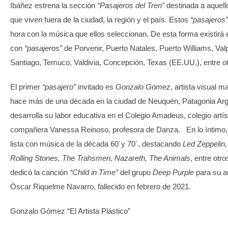
Ibáñez estrena la sección
“Pasajeros del Tren”
destinada a aquell
que viven fuera de la ciudad, la región y el país. Estos
“pasajeros”
hora con la música que ellos seleccionan. De esta forma existirá 
con
“pasajeros”
de Porvenir, Puerto Natales, Puerto Williams, Val
Santiago, Temuco, Valdivia, Concepción, Texas (EE.UU.), entre ot
El primer
“pasajero”
invitado es
Gonzalo Gómez
, artista visual m
hace más de una década en la ciudad de Neuquén, Patagonia Argen
desarrolla su labor educativa en el Colegio Amadeus, colegio artíst
compañera Vanessa Reinoso, profesora de Danza. En lo íntimo,
lista con música de la década 60´y 70´, destacando
Led Zeppelin
Rolling Stones, The Trahsmen, Nazareth, The Animals
, entre otr
dedicó la canción
“Child in Time”
del grupo
Deep Purple
para su am
Óscar Riquelme Navarro, fallecido en febrero de 2021.
Gonzalo Gómez “El Artista Plástico”