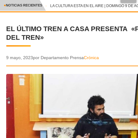
●
NOTICIAS RECIENTES
LA CULTURA ESTA EN EL AIRE | DOMINGO 9 DE A
CRÓNICA
EL ÚLTIMO TREN A CASA PRESENTA 
✕
DEPORTES
DEL TREN»
ENTRETENIMIENTO Y CULTURA
POLICIAL
9 mayo, 2023
por Departamento Prensa
Crónica
POLÍTICA
AUDIOS
VIDEOS
GALERIA DE FOTOS
APP MÓVIL