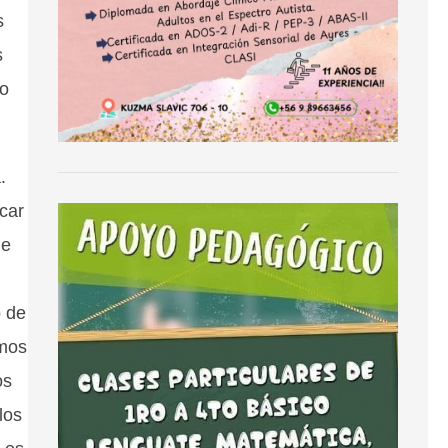
s
s
ro
.
car
ue
o de
imos
os
los