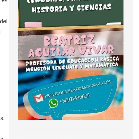
n es
del
n
s,