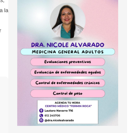
s,
a la
r