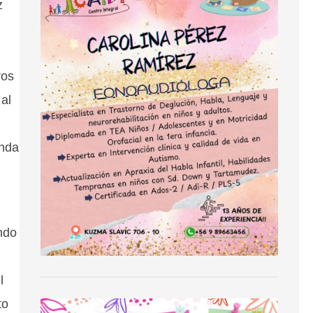
z
ros
al
anda
ndo
l
to