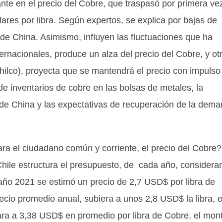
ante en el precio del Cobre, que traspasó por primera ve
lares por libra. Según expertos, se explica por bajas de
 de China. Asimismo, influyen las fluctuaciones que ha
ternacionales, produce un alza del precio del Cobre, y ot
ilco), proyecta que se mantendrá el precio con impulso 
de inventarios de cobre en las bolsas de metales, la
 de China y las expectativas de recuperación de la dem
udadano común y corriente, el precio del Cobre?
 Chile estructura el presupuesto, de cada año, considera
l año 2021 se estimó un precio de 2,7 USD$ por libra de
ecio promedio anual, subiera a unos 2,8 USD$ la libra, e
gara a 3,38 USD$ en promedio por libra de Cobre, el mon