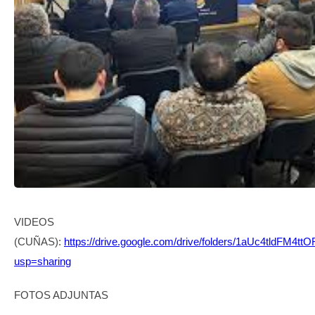
TRANSPARENCIA
VIDEOS
(CUÑAS):
https://drive.google.com/drive/folders/1aUc4tldFM
usp=sharing
FOTOS ADJUNTAS