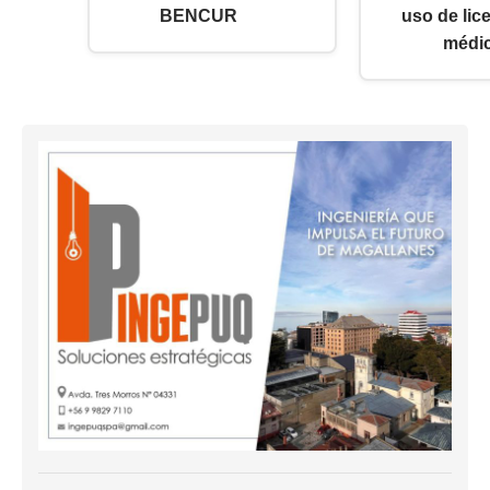
BENCUR
uso de lic
médic