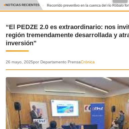
●
NOTICIAS RECIENTES
Recorrido preventivo en la cuenca del río Róbalo fort
CRÓNICA
“El PEDZE 2.0 es extraordinario: nos invi
✕
DEPORTES
región tremendamente desarrollada y atra
ENTRETENIMIENTO Y CULTURA
inversión”
POLICIAL
26 mayo, 2025
por Departamento Prensa
Crónica
POLÍTICA
AUDIOS
VIDEOS
GALERIA DE FOTOS
APP MÓVIL