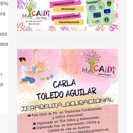
 85%
ura
nos
 sea
n
ás