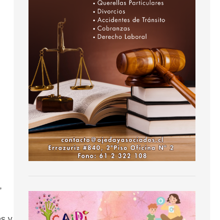
,
es y