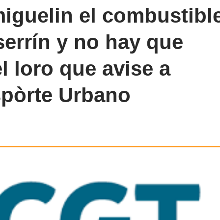
miguelin el combustibl
serrín y no hay que
l loro que avise a
spòrte Urbano