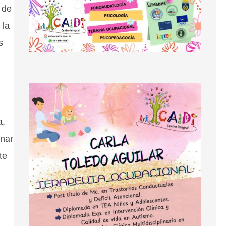
 de
 la
s
a,
inar
te