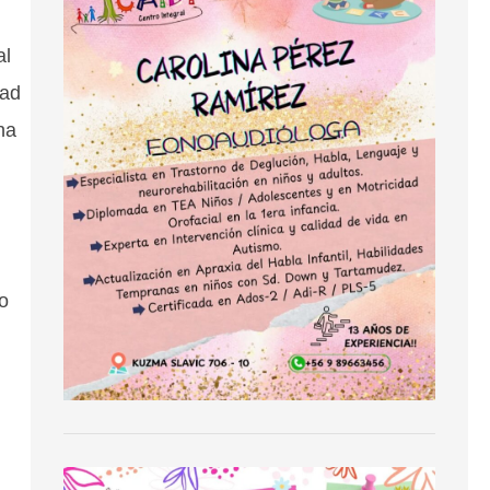
al
dad
na
o