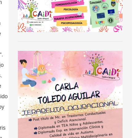
n
n
e
”.
jo
.
e
sido
oy
ris