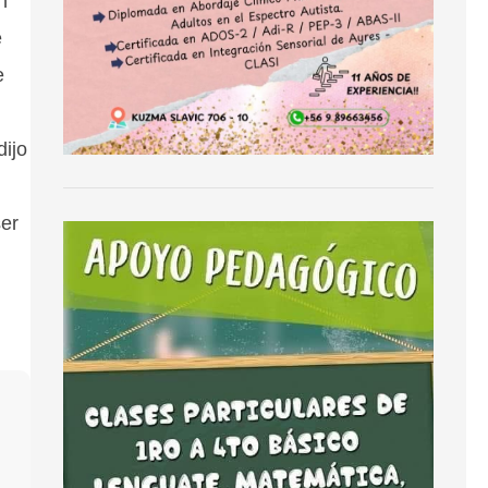
n
e
e
dijo
ser