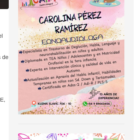
el
s de
PE,