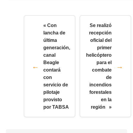
« Con
Se realizó
lancha de
recepción
última
oficial del
generación,
primer
canal
helicóptero
Beagle
para el
contará
combate
con
de
servicio de
incendios
pilotaje
forestales
provisto
en la
por TABSA
región »