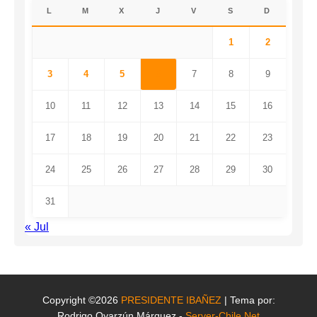
L
M
X
J
V
S
D
1
2
3
4
5
6
7
8
9
10
11
12
13
14
15
16
17
18
19
20
21
22
23
24
25
26
27
28
29
30
31
« Jul
Copyright ©2026
PRESIDENTE IBAÑEZ
| Tema por:
Rodrigo Oyarzún Márquez -
Server-Chile.Net