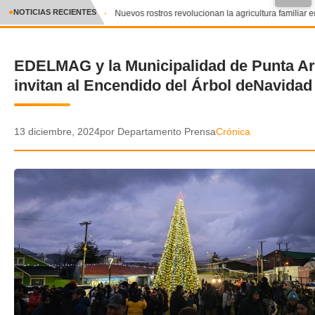
●
NOTICIAS RECIENTES
Nuevos rostros revolucionan la agricultura familiar en
CRÓNICA
EDELMAG y la Municipalidad de Punta A
✕
DEPORTES
invitan al Encendido del Árbol deNavidad
ENTRETENIMIENTO Y CULTURA
POLICIAL
13 diciembre, 2024
por Departamento Prensa
Crónica
POLÍTICA
AUDIOS
VIDEOS
GALERIA DE FOTOS
APP MÓVIL