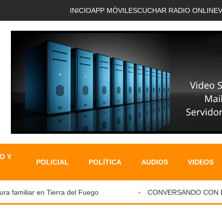
INICIO
APP MÓVIL
ESCUCHAR RADIO ONLINE
O Y
POLICIAL
POLÍTICA
AUDIOS
VIDEOS
 familiar en Tierra del Fuego
CONVERSANDO CON EL PA