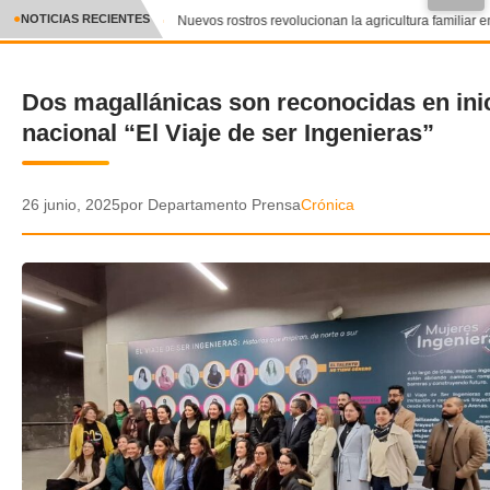
●
NOTICIAS RECIENTES
Nuevos rostros revolucionan la agricultura familiar en
CRÓNICA
Dos magallánicas son reconocidas en inic
✕
DEPORTES
nacional “El Viaje de ser Ingenieras”
ENTRETENIMIENTO Y CULTURA
POLICIAL
26 junio, 2025
por Departamento Prensa
Crónica
POLÍTICA
AUDIOS
VIDEOS
GALERIA DE FOTOS
APP MÓVIL