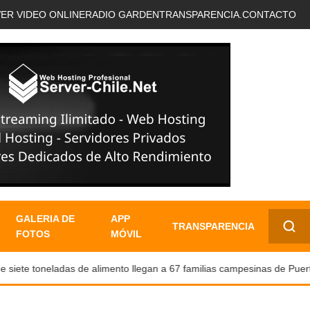
VER VIDEO ONLINE
RADIO GARDEN
TRANSPARENCIA.
CONTACTO
GALERIA DE
APP
TRANSPARENCIA
FOTOS
MÓVIL
✕
ete toneladas de alimento llegan a 67 familias campesinas de Puerto N