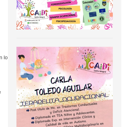
n lo
e