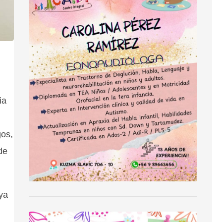
ia
gos,
de
oya