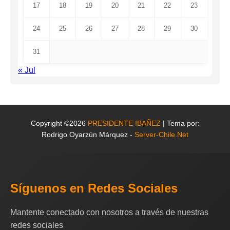
17
18
19
20
21
22
23
24
25
26
27
28
29
30
31
« Jul
Copyright ©2026
PRESIDENTE IBAÑEZ
| Tema por:
Rodrigo Oyarzún Márquez -
Server-Chile.Net
Síguenos en Redes Sociales
Mantente conectado con nosotros a través de nuestras
redes sociales