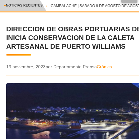
NOTICIAS RECIENTES
CAMBALACHE | SABADO 8 DE AGOSTO DE AGOSTO
CRÓNICA
DIRECCION DE OBRAS PORTUARIAS D
✕
DEPORTES
INICIA CONSERVACION DE LA CALETA
ENTRETENIMIENTO Y CULTURA
ARTESANAL DE PUERTO WILLIAMS
POLICIAL
13 noviembre, 2023
por Departamento Prensa
Crónica
POLÍTICA
AUDIOS
VIDEOS
GALERIA DE FOTOS
APP MÓVIL