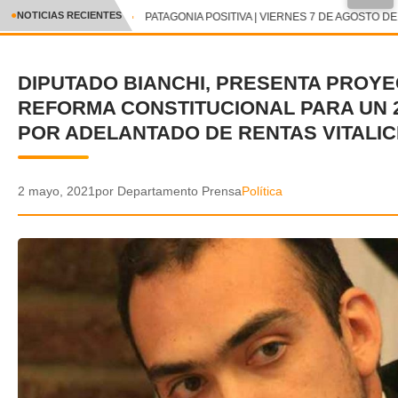
●
NOTICIAS RECIENTES
PATAGONIA POSITIVA | VIERNES 7 DE AGOSTO DE 
CRÓNICA
DIPUTADO BIANCHI, PRESENTA PROYE
✕
DEPORTES
REFORMA CONSTITUCIONAL PARA UN 
ENTRETENIMIENTO Y CULTURA
POR ADELANTADO DE RENTAS VITALIC
POLICIAL
2 mayo, 2021
por Departamento Prensa
Política
POLÍTICA
AUDIOS
VIDEOS
GALERIA DE FOTOS
APP MÓVIL