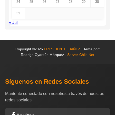
24
25
26
27
28
29
30
31
« Jul
Copyright ©2026
PRESIDENTE IBAÑEZ
| Tema por:
Rodrigo Oyarzún Márquez -
Server-Chile.Net
Síguenos en Redes Sociales
Mantente conectado con nosotros a través de nuestras
redes sociales
Facebook