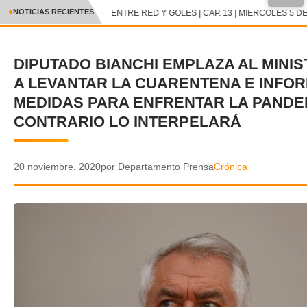
●
NOTICIAS RECIENTES
ENTRE RED Y GOLES | CAP. 13 | MIERCOLES 5 DE
CRÓNICA
DIPUTADO BIANCHI EMPLAZA AL MINIS
✕
DEPORTES
A LEVANTAR LA CUARENTENA E INFO
ENTRETENIMIENTO Y CULTURA
MEDIDAS PARA ENFRENTAR LA PANDEM
CONTRARIO LO INTERPELARÁ
POLICIAL
POLÍTICA
20 noviembre, 2020
por Departamento Prensa
Crónica
AUDIOS
VIDEOS
GALERIA DE FOTOS
APP MÓVIL