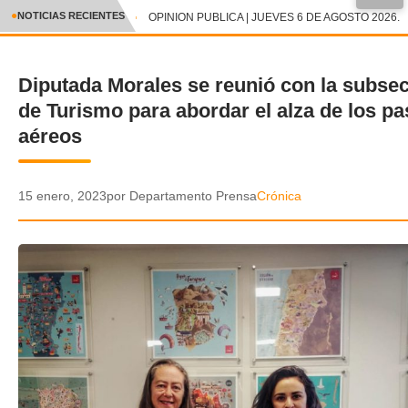
●
NOTICIAS RECIENTES
OPINION PUBLICA | JUEVES 6 DE AGOSTO 2026.
CRÓNICA
Diputada Morales se reunió con la subsec
✕
DEPORTES
de Turismo para abordar el alza de los pa
ENTRETENIMIENTO Y CULTURA
aéreos
POLICIAL
15 enero, 2023
por Departamento Prensa
Crónica
POLÍTICA
AUDIOS
VIDEOS
GALERIA DE FOTOS
APP MÓVIL