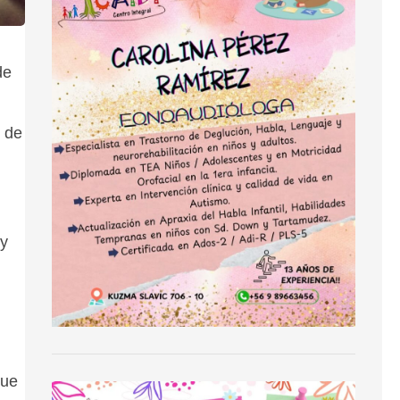
de
s de
 y
que