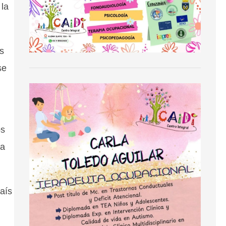
 la
es
se
os
la
país