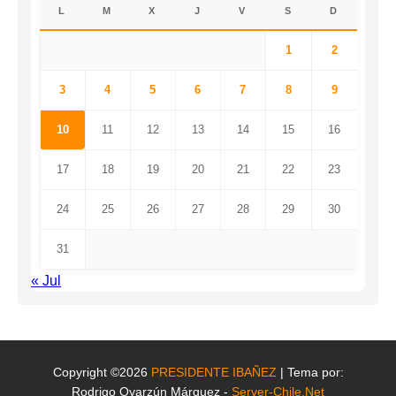
L
M
X
J
V
S
D
1
2
3
4
5
6
7
8
9
10
11
12
13
14
15
16
17
18
19
20
21
22
23
24
25
26
27
28
29
30
31
« Jul
Copyright ©2026
PRESIDENTE IBAÑEZ
| Tema por:
Rodrigo Oyarzún Márquez -
Server-Chile.Net