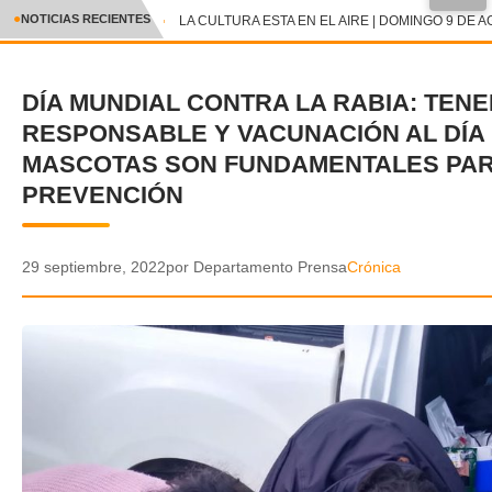
●
NOTICIAS RECIENTES
LA CULTURA ESTA EN EL AIRE | DOMINGO 9 DE A
CRÓNICA
DÍA MUNDIAL CONTRA LA RABIA: TENE
✕
DEPORTES
RESPONSABLE Y VACUNACIÓN AL DÍA
ENTRETENIMIENTO Y CULTURA
MASCOTAS SON FUNDAMENTALES PAR
PREVENCIÓN
POLICIAL
POLÍTICA
29 septiembre, 2022
por Departamento Prensa
Crónica
AUDIOS
VIDEOS
GALERIA DE FOTOS
APP MÓVIL