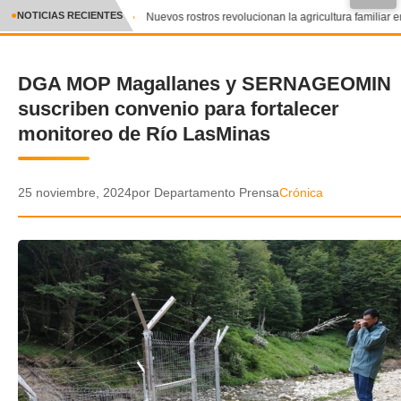
●
NOTICIAS RECIENTES
Nuevos rostros revolucionan la agricultura familiar en
CRÓNICA
DGA MOP Magallanes y SERNAGEOMIN
✕
DEPORTES
suscriben convenio para fortalecer
ENTRETENIMIENTO Y CULTURA
monitoreo de Río LasMinas
POLICIAL
25 noviembre, 2024
por Departamento Prensa
Crónica
POLÍTICA
AUDIOS
VIDEOS
GALERIA DE FOTOS
APP MÓVIL