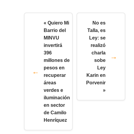
« Quiero Mi
No es
Barrio del
Talla, es
MINVU
Ley: se
invertirá
realizó
396
charla
millones de
sobe
pesos en
Ley
recuperar
Karin en
áreas
Porvenir
verdes e
»
iluminación
en sector
de Camilo
Henríquez