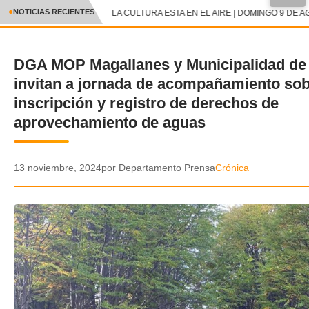
●
NOTICIAS RECIENTES
LA CULTURA ESTA EN EL AIRE | DOMINGO 9 DE A
CRÓNICA
DGA MOP Magallanes y Municipalidad de
✕
DEPORTES
invitan a jornada de acompañamiento so
ENTRETENIMIENTO Y CULTURA
inscripción y registro de derechos de
aprovechamiento de aguas
POLICIAL
POLÍTICA
13 noviembre, 2024
por Departamento Prensa
Crónica
AUDIOS
VIDEOS
GALERIA DE FOTOS
APP MÓVIL