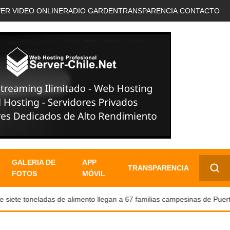
VER VIDEO ONLINE
RADIO GARDEN
TRANSPARENCIA.
CONTACTO
GALERIA DE
APP
TRANSPARENCIA
FOTOS
MÓVIL
✕
te toneladas de alimento llegan a 67 familias campesinas de Puerto N