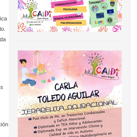
ica
do.
nda
as
ción