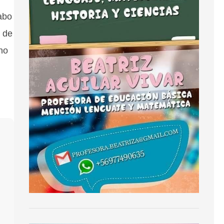
abo
 de
 no