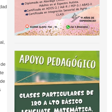
idad
al,
 de
te
 de
s