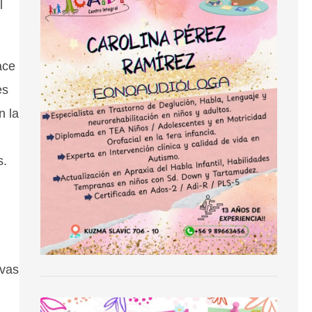
l
ace
es
n la
s.
ivas