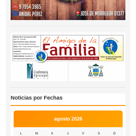
Noticias por Fechas
agosto 2026
L
M
X
J
V
S
D