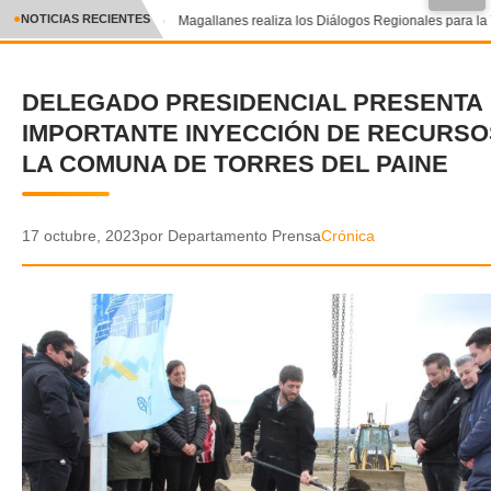
●
NOTICIAS RECIENTES
Magallanes realiza los Diálogos Regionales para la T
CRÓNICA
DELEGADO PRESIDENCIAL PRESENTA
✕
DEPORTES
IMPORTANTE INYECCIÓN DE RECURSO
ENTRETENIMIENTO Y CULTURA
LA COMUNA DE TORRES DEL PAINE
POLICIAL
17 octubre, 2023
por Departamento Prensa
Crónica
POLÍTICA
AUDIOS
VIDEOS
GALERIA DE FOTOS
APP MÓVIL