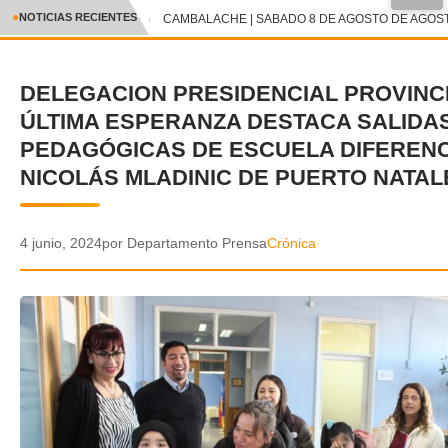
●
NOTICIAS RECIENTES
CAMBALACHE | SABADO 8 DE AGOSTO DE AGOSTO
CRÓNICA
DELEGACION PRESIDENCIAL PROVINC
✕
DEPORTES
ÚLTIMA ESPERANZA DESTACA SALIDA
ENTRETENIMIENTO Y CULTURA
PEDAGÓGICAS DE ESCUELA DIFERENC
NICOLÁS MLADINIC DE PUERTO NATAL
POLICIAL
POLÍTICA
4 junio, 2024
por Departamento Prensa
Crónica
AUDIOS
VIDEOS
GALERIA DE FOTOS
APP MÓVIL