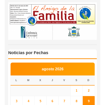
Noticias por Fechas
agosto 2026
L
M
X
J
V
S
D
1
2
3
4
5
6
7
8
9