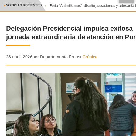
●
NOTICIAS RECIENTES
Feria “Antartikanos”: diseño, creaciones y artesanía 
CRÓNICA
Delegación Presidencial impulsa exitosa
✕
DEPORTES
jornada extraordinaria de atención en Por
ENTRETENIMIENTO Y CULTURA
POLICIAL
28 abril, 2026
por Departamento Prensa
Crónica
POLÍTICA
AUDIOS
VIDEOS
GALERIA DE FOTOS
APP MÓVIL