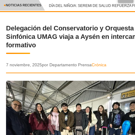
●
NOTICIAS RECIENTES
DÍA DEL NIÑO/A: SEREMI DE SALUD REFUERZA F
CRÓNICA
Delegación del Conservatorio y Orquesta
✕
DEPORTES
Sinfónica UMAG viaja a Aysén en interca
ENTRETENIMIENTO Y CULTURA
formativo
POLICIAL
7 noviembre, 2025
por Departamento Prensa
Crónica
POLÍTICA
AUDIOS
VIDEOS
GALERIA DE FOTOS
APP MÓVIL