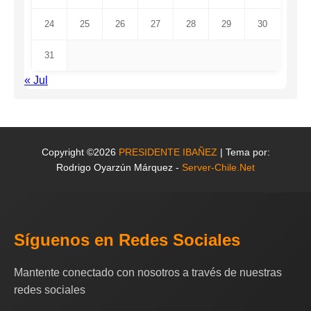
24
25
26
27
28
29
30
31
« Jul
Copyright ©2026
PRESIDENTE IBAÑEZ
| Tema por:
Rodrigo Oyarzún Márquez -
Server-Chile.Net
Síguenos en Redes Sociales
Mantente conectado con nosotros a través de nuestras
redes sociales