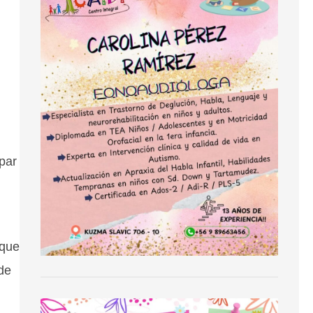
par
 que
 de