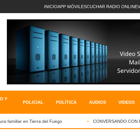
INICIO
APP MÓVIL
ESCUCHAR RADIO ONLINE
O Y
POLICIAL
POLÍTICA
AUDIOS
VIDEOS
familiar en Tierra del Fuego
CONVERSANDO CON EL PA