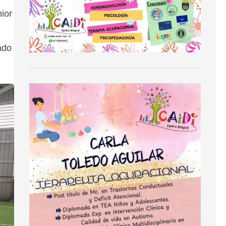
ior
ado