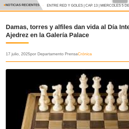
●
NOTICIAS RECIENTES
ENTRE RED Y GOLES | CAP. 13 | MIERCOLES 5 DE
CRÓNICA
Damas, torres y alfiles dan vida al Día Int
✕
DEPORTES
Ajedrez en la Galería Palace
ENTRETENIMIENTO Y CULTURA
POLICIAL
17 julio, 2025
por Departamento Prensa
Crónica
POLÍTICA
AUDIOS
VIDEOS
GALERIA DE FOTOS
APP MÓVIL