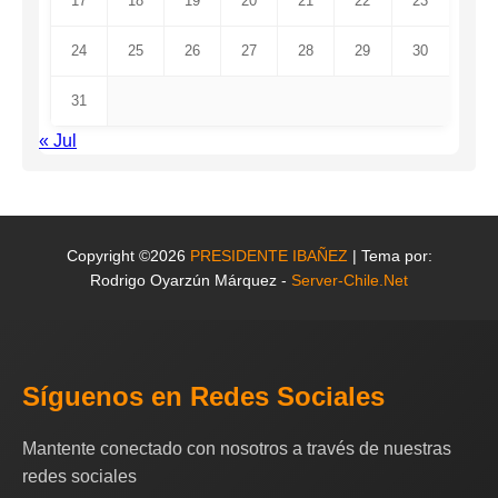
17
18
19
20
21
22
23
24
25
26
27
28
29
30
31
« Jul
Copyright ©2026
PRESIDENTE IBAÑEZ
| Tema por:
Rodrigo Oyarzún Márquez -
Server-Chile.Net
Síguenos en Redes Sociales
Mantente conectado con nosotros a través de nuestras
redes sociales