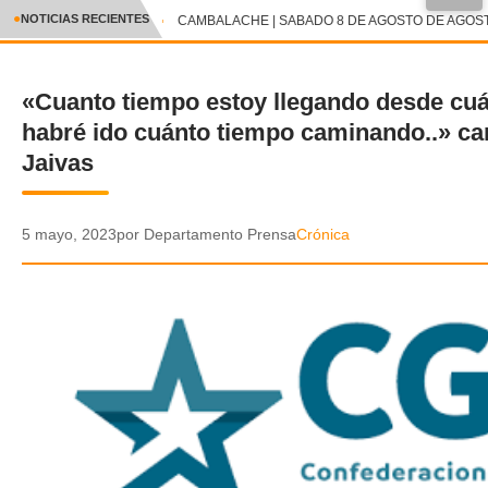
●
NOTICIAS RECIENTES
CAMBALACHE | SABADO 8 DE AGOSTO DE AGOSTO
CRÓNICA
«Cuanto tiempo estoy llegando desde c
✕
DEPORTES
habré ido cuánto tiempo caminando..» ca
ENTRETENIMIENTO Y CULTURA
Jaivas
POLICIAL
5 mayo, 2023
por Departamento Prensa
Crónica
POLÍTICA
AUDIOS
VIDEOS
GALERIA DE FOTOS
APP MÓVIL