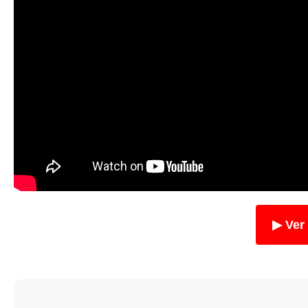
▶ Ver