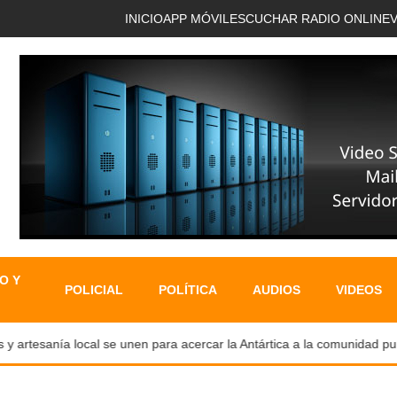
INICIO
APP MÓVIL
ESCUCHAR RADIO ONLINE
O Y
POLICIAL
POLÍTICA
AUDIOS
VIDEOS
 artesanía local se unen para acercar la Antártica a la comunidad pun