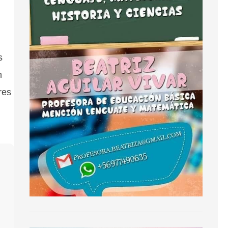
s
n
res