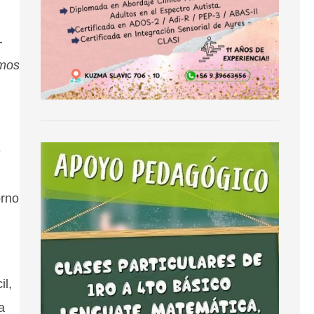
—
emos
e
orno
il,
a