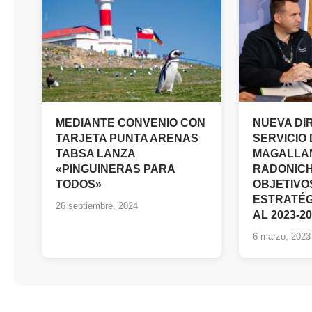
MEDIANTE CONVENIO CON
NUEVA DI
TARJETA PUNTA ARENAS
SERVICIO
TABSA LANZA
MAGALLAN
«PINGUINERAS PARA
RADONICH
TODOS»
OBJETIVO
ESTRATÉG
26 septiembre, 2024
AL 2023-2
6 marzo, 2023