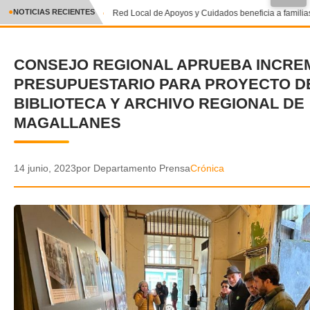
●
NOTICIAS RECIENTES
Red Local de Apoyos y Cuidados beneficia a familias
CRÓNICA
CONSEJO REGIONAL APRUEBA INCRE
✕
DEPORTES
PRESUPUESTARIO PARA PROYECTO D
ENTRETENIMIENTO Y CULTURA
BIBLIOTECA Y ARCHIVO REGIONAL DE
MAGALLANES
POLICIAL
POLÍTICA
14 junio, 2023
por Departamento Prensa
Crónica
AUDIOS
VIDEOS
GALERIA DE FOTOS
APP MÓVIL