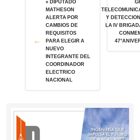
« DIPUTADO
G
MATHESON
TELECOMUNIC
ALERTA POR
Y DETECCION
CAMBIOS DE
LA IV BRIGA
REQUISITOS
CONME
PARA ELEGIR A
47°ANIVE
NUEVO
INTEGRANTE DEL
COORDINADOR
ELECTRICO
NACIONAL