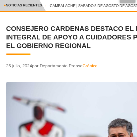
●
NOTICIAS RECIENTES
CAMBALACHE | SABADO 8 DE AGOSTO DE AGOSTO
CRÓNICA
CONSEJERO CARDENAS DESTACO EL
✕
DEPORTES
INTEGRAL DE APOYO A CUIDADORES 
ENTRETENIMIENTO Y CULTURA
EL GOBIERNO REGIONAL
POLICIAL
25 julio, 2024
por Departamento Prensa
Crónica
POLÍTICA
AUDIOS
VIDEOS
GALERIA DE FOTOS
APP MÓVIL