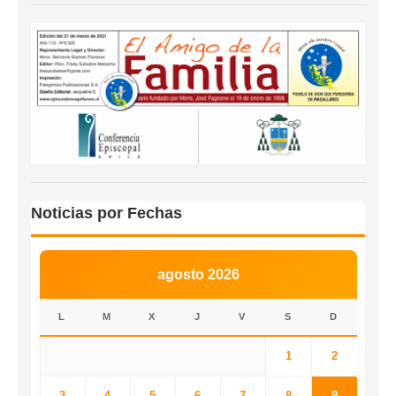
Noticias por Fechas
agosto 2026
L
M
X
J
V
S
D
1
2
3
4
5
6
7
8
9