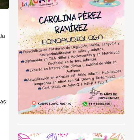
da
das