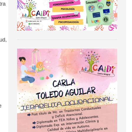
tra
ud,
e