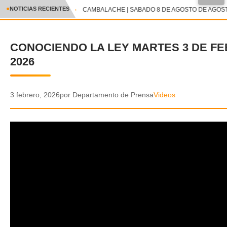
●
NOTICIAS RECIENTES
CAMBALACHE | SABADO 8 DE AGOSTO DE AGOSTO
CRÓNICA
CONOCIENDO LA LEY MARTES 3 DE F
✕
DEPORTES
2026
ENTRETENIMIENTO Y CULTURA
POLICIAL
3 febrero, 2026
por Departamento de Prensa
Videos
POLÍTICA
AUDIOS
VIDEOS
GALERIA DE FOTOS
APP MÓVIL