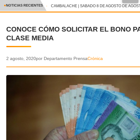
●
NOTICIAS RECIENTES
CAMBALACHE | SABADO 8 DE AGOSTO DE AGOSTO
CRÓNICA
CONOCE CÓMO SOLICITAR EL BONO P
✕
DEPORTES
CLASE MEDIA
ENTRETENIMIENTO Y CULTURA
POLICIAL
2 agosto, 2020
por Departamento Prensa
Crónica
POLÍTICA
AUDIOS
VIDEOS
GALERIA DE FOTOS
APP MÓVIL