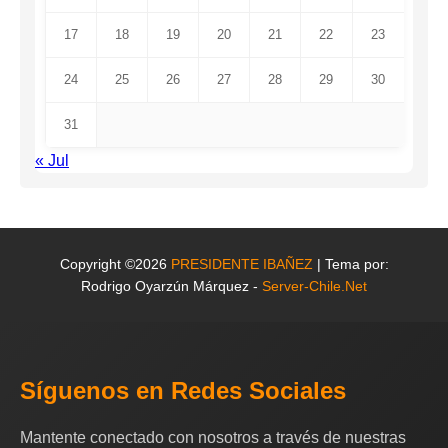
17
18
19
20
21
22
23
24
25
26
27
28
29
30
31
« Jul
Copyright ©2026
PRESIDENTE IBAÑEZ
| Tema por:
Rodrigo Oyarzún Márquez -
Server-Chile.Net
Síguenos en Redes Sociales
Mantente conectado con nosotros a través de nuestras