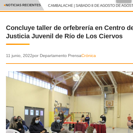
●
NOTICIAS RECIENTES
CAMBALACHE | SABADO 8 DE AGOSTO DE AGOSTO
CRÓNICA
Concluye taller de orfebrería en Centro d
✕
DEPORTES
Justicia Juvenil de Río de Los Ciervos
ENTRETENIMIENTO Y CULTURA
POLICIAL
11 junio, 2022
por Departamento Prensa
Crónica
POLÍTICA
AUDIOS
VIDEOS
GALERIA DE FOTOS
APP MÓVIL