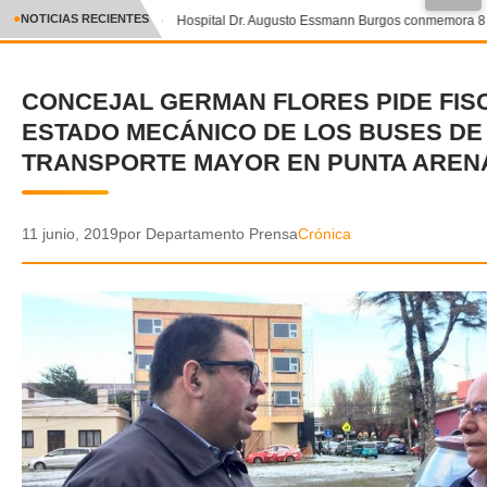
●
NOTICIAS RECIENTES
Hospital Dr. Augusto Essmann Burgos conmemora 8 añ
CRÓNICA
CONCEJAL GERMAN FLORES PIDE FIS
✕
DEPORTES
ESTADO MECÁNICO DE LOS BUSES DE
ENTRETENIMIENTO Y CULTURA
TRANSPORTE MAYOR EN PUNTA AREN
POLICIAL
11 junio, 2019
por Departamento Prensa
Crónica
POLÍTICA
AUDIOS
VIDEOS
GALERIA DE FOTOS
APP MÓVIL