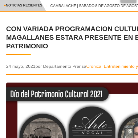
●
NOTICIAS RECIENTES
CAMBALACHE | SABADO 8 DE AGOSTO DE AGOSTO
CRÓNICA
CON VARIADA PROGRAMACION CULTU
✕
DEPORTES
MAGALLANES ESTARA PRESENTE EN E
ENTRETENIMIENTO Y CULTURA
PATRIMONIO
POLICIAL
24 mayo, 2021
por Departamento Prensa
Crónica
,
Entretenimiento y
POLÍTICA
AUDIOS
VIDEOS
GALERIA DE FOTOS
APP MÓVIL