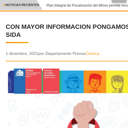
●
NOTICIAS RECIENTES
Plan Integral de Fiscalización del Minvu permite recu
CRÓNICA
CON MAYOR INFORMACION PONGAMOS 
✕
DEPORTES
SIDA
ENTRETENIMIENTO Y CULTURA
POLICIAL
1 diciembre, 2021
por Departamento Prensa
Crónica
POLÍTICA
AUDIOS
VIDEOS
GALERIA DE FOTOS
APP MÓVIL