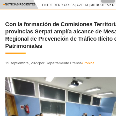
●
NOTICIAS RECIENTES
ENTRE RED Y GOLES | CAP. 13 | MIERCOLES 5 DE
CRÓNICA
Con la formación de Comisiones Territori
✕
DEPORTES
provincias
Serpat
amplía alcance
de
Mes
ENTRETENIMIENTO Y CULTURA
Regional
de
Prevención de Tráfico Ilícito
Patrimoniales
POLICIAL
POLÍTICA
19 septiembre, 2022
por Departamento Prensa
Crónica
AUDIOS
VIDEOS
GALERIA DE FOTOS
APP MÓVIL